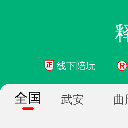
线下陪玩
全国
武安
曲