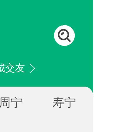
城交友
周宁
寿宁
屏南