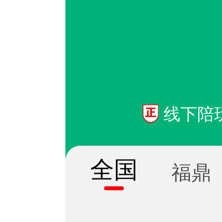
线下陪
全国
福鼎